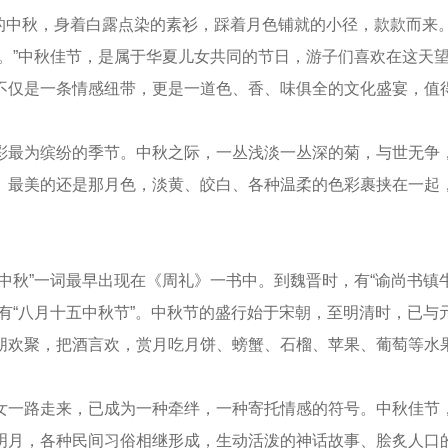
年）的中秋，身着白露点染的素衫，踩着月色铺就的小径，款款而
时。”中秋佳节，是属于华夏儿女共同的节日，游子们喜欢在这天
不仅是一条情感纽带，更是一道色、香、味俱全的文化盛宴，值
彩最为缤纷的季节。中秋之际，一丛浅淡一丛深的菊，与世无争
。最美的还是那月色，淡黄、皎白、各种温柔的色彩裹挟在一起
中秋”一词最早出现在《周礼》一书中。到魏晋时，有“谕尚书镇
有“八月十五中秋节”。中秋节的盛行始于宋朝，至明清时，已
朋欢聚，把酒言欢，赏月吃月饼、螃蟹、石榴、苹果、葡萄等水
女一路走来，已成为一种牵绊，一种寄托情感的符号。中秋佳节
明月，各种民间习俗相继形成，生动活泼的神话故事、脍炙人口