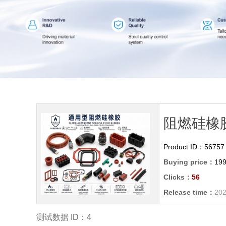
阻燃硅橡
Product ID：
56757
Buying price：
199
Clicks：
56
Release time：
202
测试数据 ID：4