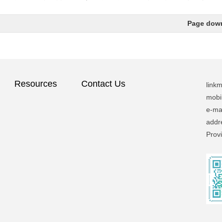
Page do
Resources
Contact Us
link
mobi
e-ma
add
Prov