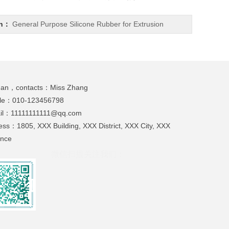
wn：
General Purpose Silicone Rubber for Extrusion
man，contacts：
Miss Zhang
le：
010-123456798
il：
11111111111@qq.com
ress：
1805, XXX Building, XXX District, XXX City, XXX
ince
微信扫描关注我们：