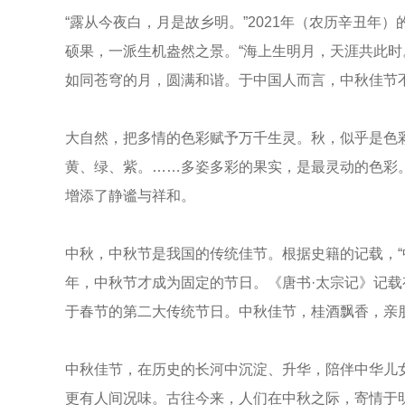
“露从今夜白，月是故乡明。”2021年（农历辛丑
硕果，一派生机盎然之景。“海上生明月，天涯共此
如同苍穹的月，圆满和谐。于中国人而言，中秋佳节
大自然，把多情的色彩赋予万千生灵。秋，似乎是色
黄、绿、紫。……多姿多彩的果实，是最灵动的色彩
增添了静谧与祥和。
中秋，中秋节是我国的传统佳节。根据史籍的记载，“
年，中秋节才成为固定的节日。《唐书·太宗记》记载
于春节的第二大传统节日。中秋佳节，桂酒飘香，亲
中秋佳节，在历史的长河中沉淀、升华，陪伴中华儿
更有人间况味。古往今来，人们在中秋之际，寄情于