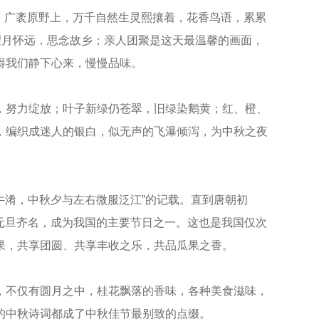
来。广袤原野上，万千自然生灵熙攘着，花香鸟语，累累
望月怀远，思念故乡；亲人团聚是这天最温馨的画面，
得我们静下心来，慢慢品味。
，努力绽放；叶子新绿仍苍翠，旧绿染鹅黄；红、橙、
，编织成迷人的银白，似无声的飞瀑倾泻，为中秋之夜
牛淆，中秋夕与左右微服泛江”的记载。直到唐朝初
与元旦齐名，成为我国的主要节日之一。这也是我国仅次
果，共享团圆、共享丰收之乐，共品瓜果之香。
，不仅有圆月之中，桂花飘落的香味，各种美食滋味，
的中秋诗词都成了中秋佳节最别致的点缀。