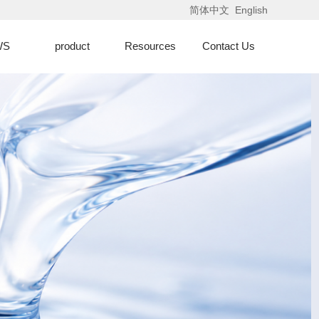
简体中文
English
WS
product
Resources
Contact Us